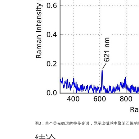
图3：单个荧光微球的拉曼光谱，显示出微球中聚苯乙烯的
结论