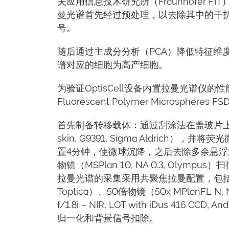
夫应用信息技术研究所（Fraunhofer
曼光谱首先经过预处理，以去除其中的干
号。
随后通过主成分分析（PCA）降低特征维
谱对应的细胞为高产细胞。
为验证OptisCell设备内置拉曼光谱仪的性
Fluorescent Polymer Microspheres F
首先制备转移载体：通过刮涂法在盖玻片上形成50μ
skin, G9391, Sigma Aldri
置4分钟，使微球沉降，之后去除多余悬浮液，
物镜（MSPlan 10, NA 0.3, Ol
拉曼光谱的采集采用共聚焦拉曼配置，包括785 n
Toptica）、50倍物镜（50x MPlanFL N, 
f/1.8i – NIR, LOT with iDus 
归一化和背景信号扣除。