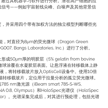
 FIT）通过其机器学习软件进行分析。潜在高产细胞的拉
扰信号——例如宇宙射线尖峰、白噪声及其他背景信
度，并采用四个带有加权方法的独立模型判断哪些光
能，对直径为8μm的荧光微球（Dragon Green
SDG007, Bangs Laboratories, Inc.）进行了分析。
m厚的明胶层（5% gelatin from bovine
ch），并将荧光微球涂覆在水凝胶层表面。让悬浮液在转移载体上静
将转移载玻片放入OptisCell设备中。使用10倍
ympus）扫描转移载玻片，定位用于拉曼分析的孤立荧光微球。
m激光源（iBeam smart 785‐S‐WS,
NA 0.8, Olympus）和HoloSpec光谱仪（HoloSpec
416 CCD, Andor）。光谱采集完成后，对其进行预处理，包括光谱