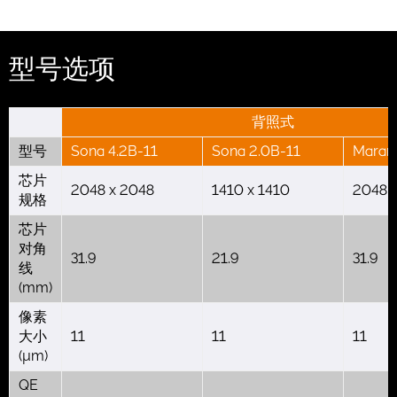
型号选项
背照式
型号
Sona 4.2B-11
Sona 2.0B-11
Marana
芯片
2048 x 2048
1410 x 1410
2048 
规格
芯片
对角
31.9
21.9
31.9
线
(mm)
像素
大小
11
11
11
(µm)
QE