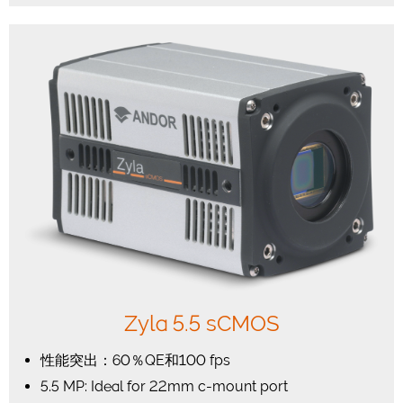
Zyla 5.5 sCMOS
性能突出：60％QE和100 fps
5.5 MP: Ideal for 22mm c-mount port