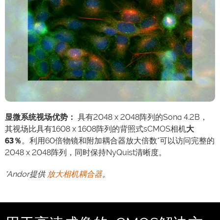
显微系统视场优势：
具有2048 x 2048阵列的Sona 4.2B，
其视场比具有1608 x 1608阵列的背照式sCMOS相机
大
63％
。利用60倍物镜和附加耦合器放大倍数*可以访问完整的
2048 x 2048阵列，同时保持NyQuist清晰度。
*Andor提供
放大相机耦合器
。