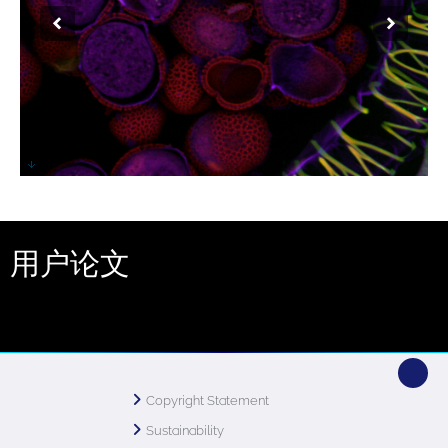
Autofluorescence in the flower of Brassica.
Excitation at 482nm, 556nm & 640nm,
Emission at 525nm (green), 609nm (red),
and 676nm (blue). Maximum intensity
用户论文
projection from a 28um deep z-series
captured at 60x magnification
Copyright Statement
Sustainability