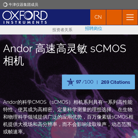
牛津仪器集团成员
CN
牛津仪器
招聘岗位
投资者关系
应用
Andor 高速高灵敏 sCMOS
产品
相机
新闻
97
/100
269 Citations
市场活动
Powered by Bioz
Andor的科学CMOS（sCMOS）相机系列具有一系列高性能
特性，使其成为高精密、定量科学测量的理想选择。 在生物
联络我们
和物理科学领域提供广泛的应用优势，百万像素级sCMOS相
机提供大视场和高分辨率，而不会影响读取噪声，动态范围
或帧速率。