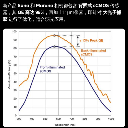
新产品
Sona
和
Marana
相机都包含
背照式
sCMOS
传感
器，其
QE 高达 95%，
再加上11µm像素，即针对
大光子捕
获
进行了优化，适合弱光应用。