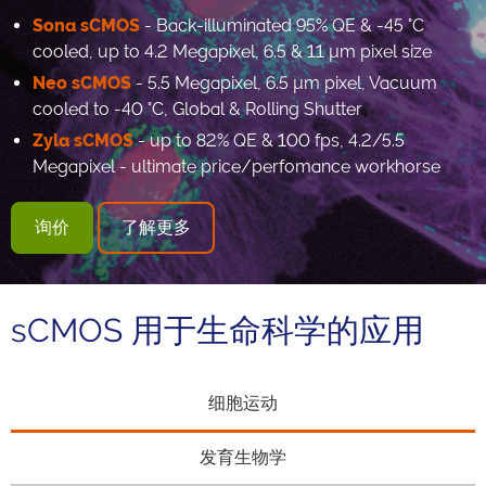
Sona sCMOS
- Back-illuminated 95% QE & -45 °C
cooled, up to 4.2 Megapixel, 6.5 & 11 µm pixel size
Neo sCMOS
- 5.5 Megapixel, 6.5 µm pixel, Vacuum
cooled to -40 °C, Global & Rolling Shutter
Zyla sCMOS
- up to 82% QE & 100 fps, 4.2/5.5
Megapixel - ultimate price/perfomance workhorse
询价
了解更多
sCMOS 用于生命科学的应用
细胞运动
发育生物学