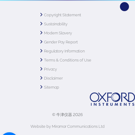
Copyright Statement
Sustainability
Modern Slavery
Gender Pay Report
Regulatory Information
Terms & Conditions of Use
Privacy
Disclaimer
Sitemap
© 牛津仪器 2026
Website by Miramar Communications Ltd