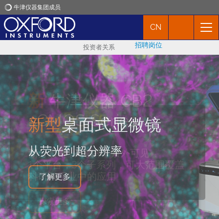
牛津仪器集团成员
CN
牛津仪器
招聘岗位
投资者关系
应用
产品
新
牛津仪器 CB2
重磅发布
Imaris 11.0
sCMOS Series
新闻
新型
桌面式显微镜
Automate the Routine,
市场活动
从荧光到超分辨率
高分辨率 | 高帧率 | 紫外可见
Amplify the Insight
1个平台，3个子系列，可大范围覆盖
联络我们
科研和工业中的应用
了解更多
探索更多
探索更多