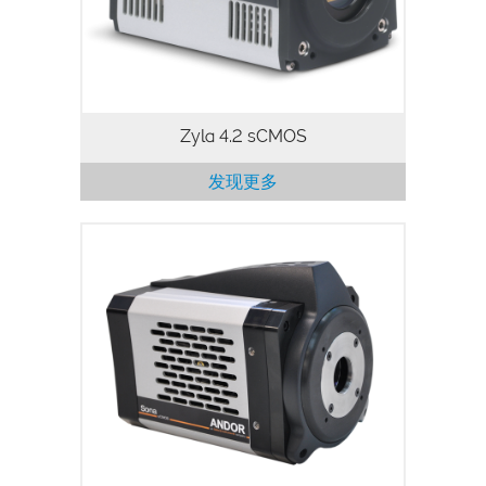
technology, delivering a further 10 %
boost…
Zyla 4.2 sCMOS
发现更多
Sona is Andor’s latest high performance
sCMOS camera platform, specifically for life
science imaging applications. The NEW Sona
4.2B-6 model provides the perfect balance
of sensitivity, speed and resolution for optimal…