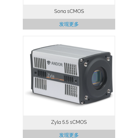
Sona sCMOS
发现更多
Zyla 5.5 is a large field of view, high
resolution 5.5 megapixel sCMOS
camera, ideal for research and OEM
usage. Zyla 5.5 offers a 100 fps frame
rate and ultra-low noise performance,…
Zyla 5.5 sCMOS
发现更多