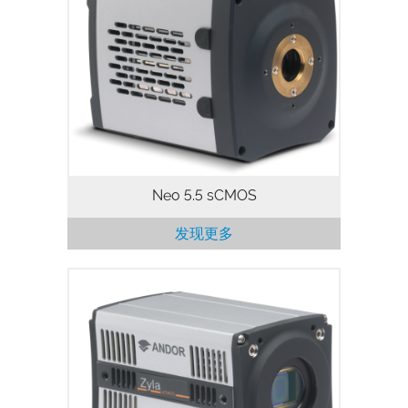
In a unique -40 °C vacuum cooled
platform, loaded with FPGA intelligence,
Andor’s Neo sCMOS camera platform is
designed exclusively to drive lowest
possible dark noise from this popular…
Neo 5.5 sCMOS
发现更多
Zyla 4.2 PLUS is the latest sCMOS
technology advancement from Andor. At
its heart, Zyla 4.2 PLUS benefits from
latest generation sCMOS sensor