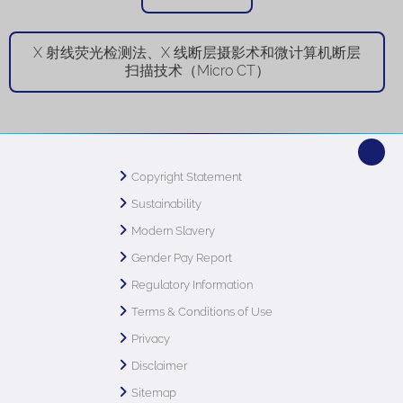
X 射线荧光检测法、X 线断层摄影术和微计算机断层
扫描技术（Micro CT）
Copyright Statement
Sustainability
Modern Slavery
Gender Pay Report
Regulatory Information
Terms & Conditions of Use
Privacy
Disclaimer
Sitemap