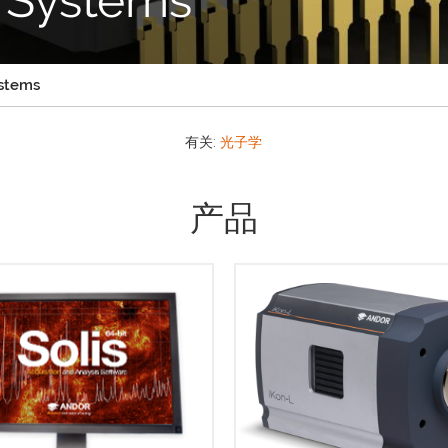
ystems
有关:
光子学
产品
he Andor Solis (t) software
Andor’s iKon-L High Dyna
tform is the option for time
Range CCD camera offer
lved work and has additional
outstanding resolution, field o
ures to enable control of the
sensitivity and dynamic ra
r camera range. Applications
performance. It boast a propr
include Laser Induced…
large area 5-stage TE cool