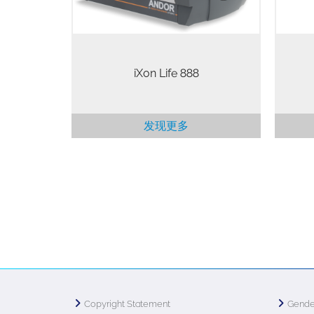
iXon Life 888
发现更多
Copyright Statement
Gende