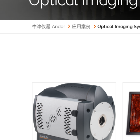
牛津仪器 Andor
应用案例
Optical Imaging S
T
Andor新型iXon Life EMCCD（电子倍
pla
增CCD）平台专用于荧光显微应用，
reso
提供单光子灵敏度，具有超高性价
feat
比。
iSta