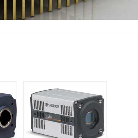
mic
Zyla 4.2 PLUS is the latest sCMOS
s
technology advancement from
f view,
Andor. At its heart, Zyla 4.2 PLUS
nge
benefits from latest generation
ietary
sCMOS sensor technology,
er…
delivering a further 10 % boost…